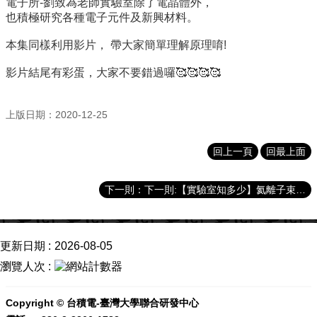
電子所-劉致為老師實驗室除了電晶體外，
成
也積極研究各種電子元件及新興材料。
就
本集同樣利用影片， 帶大家簡單理解原理唷!
活
動
影片結尾有彩蛋，大家不要錯過囉🥰🥰🥰🥰
訊
息
上版日期：2020-12-25
線
上
回上一頁
回最上面
博
覽
會
下一則:【實驗室知多少】氦離子束實驗室
聯
繫
我
更新日期
2026-08-05
們
瀏覽人次
半
導
Copyright © 台積電-臺灣大學聯合研發中心
體