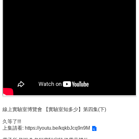
用
表
單
Facebook
關
於
我
們
產
學
合
作
學
生
線上實驗室博覽會 【實驗室知多少】第四集(下)
方
案
久等了!!!
上集請看:
https://youtu.be/kqkbJcq9n9M
榮
譽