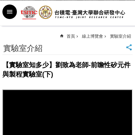
跳到主要內容區塊
進
階
搜
尋
首頁
線上博覽會
實驗室介紹
回
實驗室介紹
首
頁
臺
【實驗室知多少】劉致為老師-前瞻性矽元件
大
與製程實驗室(下)
首
頁
新
聞
室
行
事
曆
常