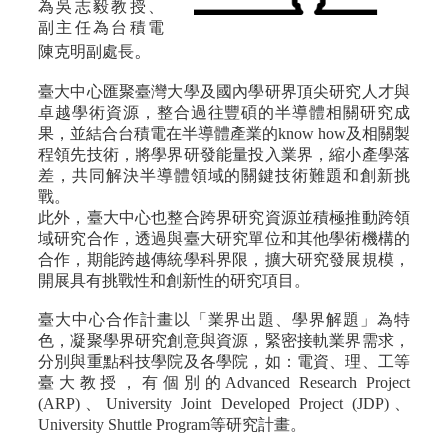
為吳志毅教授、
用
副主任為台積電
表
。
陳克明副處長
單
Facebook
臺大中心
匯聚臺灣大學及國內學研界頂尖研究人
才與
卓越學術資源，整合過往豐碩的半導體相關研究成
關
果，並結合台積電在半導體產業的know how及相關製
於
程領先技術，將學界研發能量投入業界，縮小產學落
我
差，共同解決半導體領域的關鍵技術難題和創新挑
們
戰。
產
此外，臺大中心也整合跨界研究資源並積極推動跨領
學
域研究
合作，透過與臺大研究單位和其他學術機構的
合
合作，期能跨越傳統學科界限，擴大研究發展規模，
作
開展具有挑戰性和創新性的研究項目。
學
臺大中心合作計畫以「業界出題、學界解題」為特
生
色，凝聚學界研究創意與資源，緊密接軌業界需求，
方
分別與重點科技學院及各學院，如：電資、理、工等
案
臺大教授，有個別的Advanced Research Project
(ARP)、University Joint Developed Project (JDP)、
榮
University Shuttle Program等研究計畫。
譽