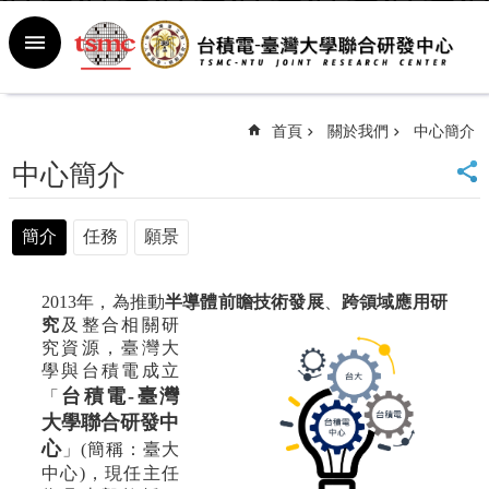
跳到主要內容區塊
進
階
搜
尋
首頁
關於我們
中心簡介
回
中心簡介
首
頁
臺
簡介
任務
願景
大
首
頁
2013年，為推動
半導體前瞻
技術發展
、
跨領域應用研
究
及整合相關研
新
究資源，臺灣大
聞
學與台積電成立
室
台積電-臺灣
「
行
大
學聯合研發中
事
心
曆
」
(簡稱：臺大
中心)
，現任主任
常