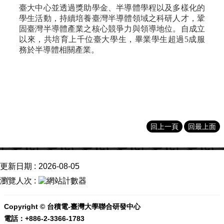
成
臺大中心並透過獎助學金、半導體學程以及多樣化的
就
學生活動，持續培養臺灣半導體領域之科研人才，鞏
固臺灣半導體產業之核心競爭力與領導地位。自成立
活
以來，共培育上千位臺大學生，畢業學生超過5成服
動
務於半導體相關產業。
訊
息
線
上
博
覽
回上一頁
回最上面
會
聯
繫
更新日期
2026-08-05
我
們
瀏覽人次
半
Copyright © 台積電-臺灣大學聯合研發中心
導
電話：+886-2-3366-1783
體