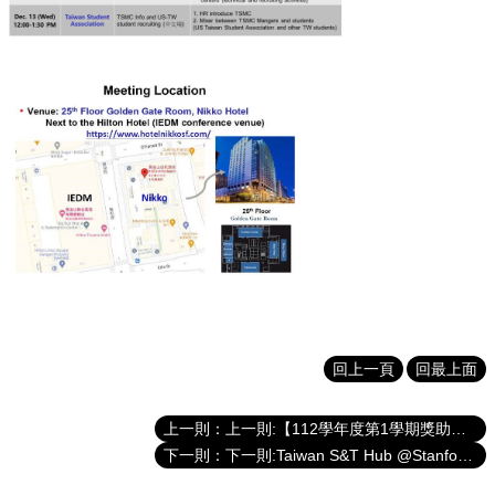
用
表
單
Facebook
關
於
我
們
產
學
合
作
學
回上一頁
回最上面
生
方
案
上一則:【112學年度第1學期獎助金】獲獎名單
下一則:Taiwan S&T Hub @Stanford 2024 Postdoctoral Fellowship CALL FOR APPLICATIONS!!
榮
譽