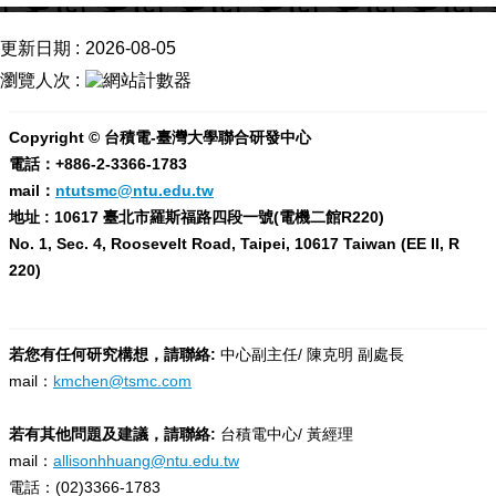
成
就
更新日期
2026-08-05
活
瀏覽人次
動
訊
Copyright © 台積電-臺灣大學聯合研發中心
息
電話：+886-2-3366-1783
mail：
ntutsmc@ntu.edu.tw
線
上
地址 : 10617 臺北市羅斯福路四段一號(電機二館R220)
博
No. 1, Sec. 4, Roosevelt Road, Taipei, 10617 Taiwan (EE II, R
覽
220)
會
聯
繫
若您有任何研究構想，請聯絡:
中心副主任/ 陳克明 副處長
我
mail：
kmchen@tsmc.com
們
若有其他問題及建議，請聯絡:
台積電中心/ 黃經理
半
mail：
allisonhhuang@ntu.edu.tw
導
體
電話：(02)3366-1783