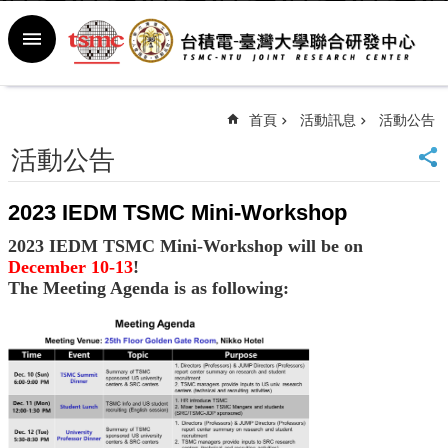
跳到主要內容區塊
進
階
搜
尋
首頁
活動訊息
活動公告
回
活動公告
首
頁
2023 IEDM TSMC Mini-Workshop
臺
大
2023 IEDM TSMC Mini-Workshop will be on
首
December 10-13
!
頁
The Meeting Agenda is as following:
新
聞
室
行
事
曆
常