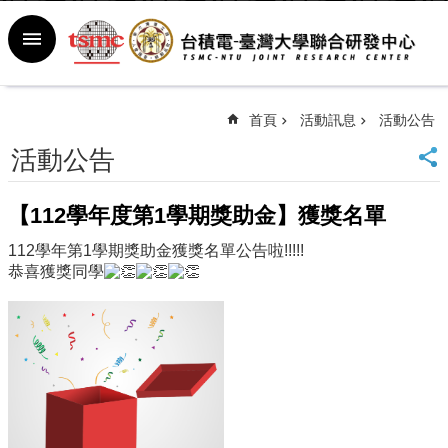
跳到主要內容區塊
進
階
搜
尋
首頁
活動訊息
活動公告
回
活動公告
首
頁
臺
【112學年度第1學期獎助金】獲獎名單
大
112學年第1學期獎助金獲獎名單公告啦!!!!!
首
恭喜獲獎同學
頁
新
聞
室
行
事
曆
常