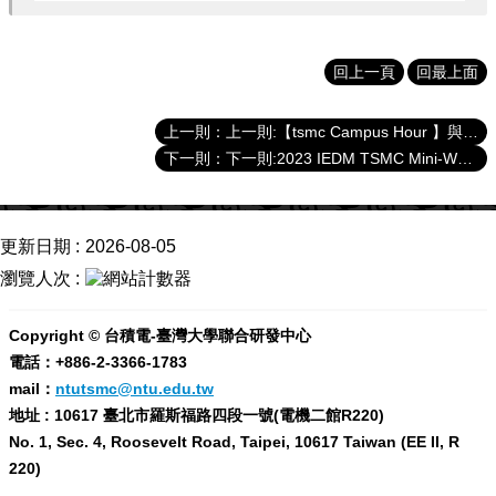
成
就
回上一頁
回最上面
活
動
訊
上一則:【tsmc Campus Hour 】與台積學長姊有約
息
下一則:2023 IEDM TSMC Mini-Workshop
線
上
博
更新日期
2026-08-05
覽
瀏覽人次
會
聯
Copyright © 台積電-臺灣大學聯合研發中心
繫
電話：+886-2-3366-1783
我
mail：
ntutsmc@ntu.edu.tw
們
地址 : 10617 臺北市羅斯福路四段一號(電機二館R220)
半
No. 1, Sec. 4, Roosevelt Road, Taipei, 10617 Taiwan (EE II, R
導
220)
體