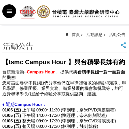
跳到主要內容區塊
進
階
搜
尋
首頁
活動訊息
活動公告
回
活動公告
首
頁
臺
【tsmc Campus Hour 】與台積學長姊有約
大
台積新活動
--
Campus Hour
，
提供您
與台積學長姐一對一面對面
首
的機會!
頁
您可當面尋求學長
(
姐
)
們分享他們在半導體領域的經驗和知識，
舉
新
凡學涯、修業困擾、業界實務、職業發展的機會和挑戰等，均可
聞
近身尋求學長
(
姐
)
給予經驗分享或提供諮詢、建議。
室
♦ 近期
Campus Hour
：
行
01/05 (
五
)
上午場
09:00~11:30 (
李副理，奈米
PVD
薄膜製程
)
事
01/05 (
五
)
下午場
14:00~17:30 (
劉經理，奈米蝕刻製程
)
曆
01/05 (
五
)
整天場
09:00~17:30 (
李副理，奈米
CVD
薄膜技術
)
常
01/05 (
五
)
整天場
09:00~17:30 (
林副理，蝕刻製程
)