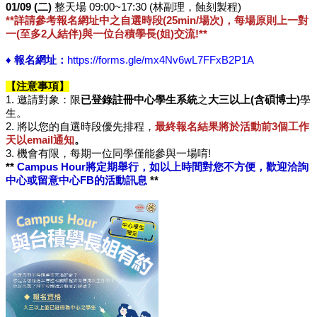
01/09 (
用
二
)
整天場
09:00~17:30 (
林副理，蝕刻製程
)
**詳請參考報名網址中之自選時段
(25min/
場次
)
，每場原則上一對
表
一
(
至多
2
人結伴
)
與一位台積學長
(姐
)
交流!**
單
Facebook
♦
報名網址：
https://forms.gle/mx4Nv6wL7FFxB2P1A
關
【注意事項】
於
1.
邀請對象：限
已登錄註冊中心學生系統
之
大三以上
(
含碩博士
)
學
我
生。
2.
們
將以您的自選時段優先排程，
最終報名結果將於活動前
3
個工作
天以
email
通知
。
3.
產
機會有限，每期一位同學僅能參與一場唷!
**
Campus Hour
將定期舉行，如以上時間對您不方便，歡迎洽詢
學
中心或留意中心
FB
的活動訊息
**
合
作
學
生
方
案
榮
譽