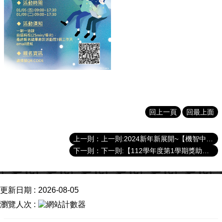
成
就
活
動
訊
息
線
上
博
回上一頁
回最上面
覽
會
上一則:2024新年新展開~【機智中心生活】邀請中心學生報名同樂!
聯
下一則:【112學年度第1學期獎助金】獲獎名單
繫
我
們
更新日期
2026-08-05
半
瀏覽人次
導
體