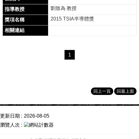
用
劉致為 教授
表
單
2015 TSIA半導體獎
Facebook
關
於
我
1
們
產
學
合
作
回上一頁
回最上面
學
生
方
更新日期
2026-08-05
案
瀏覽人次
榮
譽