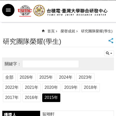
跳到主要內容區塊
進
階
搜
尋
首頁
榮譽成就
研究團隊榮耀(學生)
回
研究團隊榮耀(學生)
首
頁
臺
大
首
頁
全部
2026年
2025年
2024年
2023年
新
聞
2022年
2021年
2020年
2019年
2018年
室
行
2017年
2016年
2015年
事
曆
常
翁翊軒