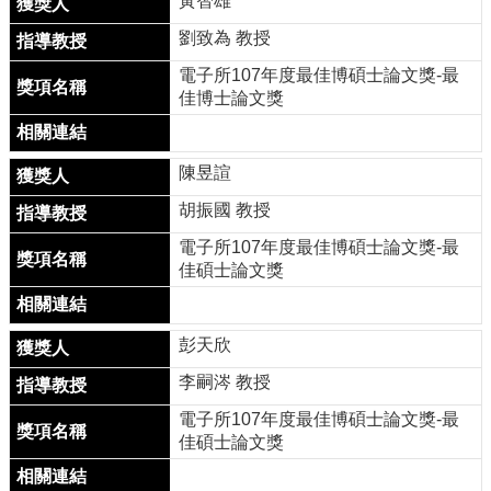
黃智雄
成
就
劉致為 教授
電子所107年度最佳博碩士論文獎-最
活
佳博士論文獎
動
訊
息
陳昱諠
線
胡振國 教授
上
博
電子所107年度最佳博碩士論文獎-最
覽
佳碩士論文獎
會
聯
彭天欣
繫
我
李嗣涔 教授
們
電子所107年度最佳博碩士論文獎-最
半
佳碩士論文獎
導
體