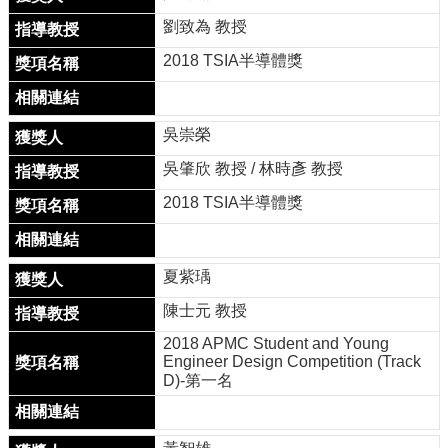
用
劉致為 教授
表
單
2018 TSIA半導體獎
Facebook
關
吳崇榮
於
我
吳肇欣 教授 / 林時彥 教授
們
2018 TSIA半導體獎
產
學
合
夏紫瑀
作
陳士元 教授
學
生
2018 APMC Student and Young
方
Engineer Design Competition (Track
D)-第一名
案
榮
譽