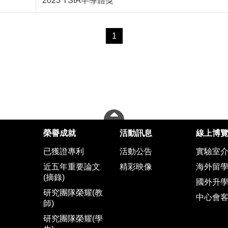
2023 TSIA半導體獎
1
榮譽成就
活動訊息
線上博
已獲證專利
活動公告
實驗室
近五年重要論文
精彩映像
海外留
(摘錄)
國外升
研究團隊榮耀(教
中心會
師)
研究團隊榮耀(學